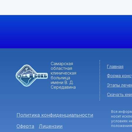
Самарская
Главная
областная
клиническая
Форма конс
больница
имени В. Д.
Этапы лече
Середавина
Скачать кни
Вся информ
Политика конфиденциальности
носит искл
условиях н
Оферта
Лицензии
положениям