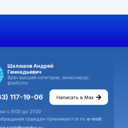
Шалашов Андрей
Геннадьевич
Врач высшей категории, ангиохирург,
флеболог
63) 117-19-06
Написать в Max
о с 9:00 до 21:00
обращения граждан принимаются по
e-mail:
log.sokb@yandex.ru